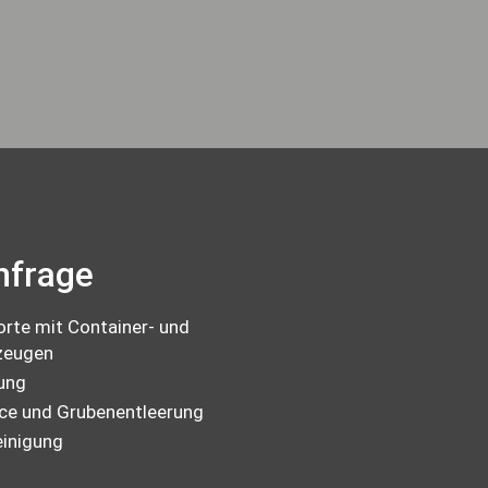
nfrage
rte mit Container- und
zeugen
ung
ce und Grubenentleerung
einigung