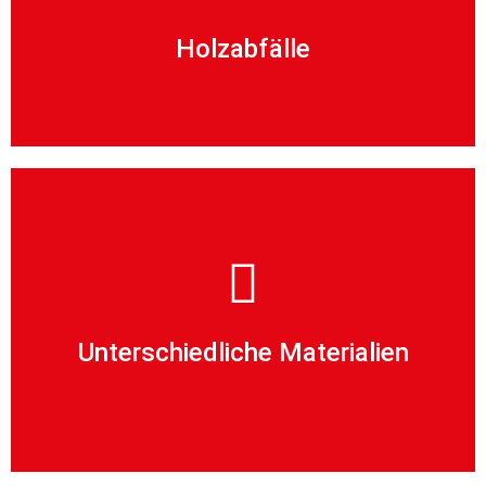
Ob Hackschnitzel, Späne oder Altholz – auch dafür
Holzabfälle
für unsere Spezialfahrzeuge kein Problem!
Geordnete und/oder lose Materialien aller Art sind
Unterschiedliche Materialien