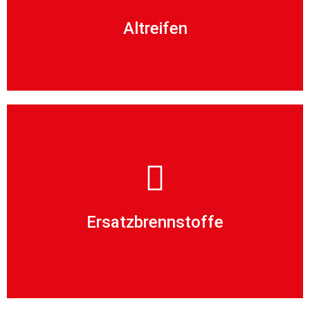
Mehr als 40 Jahre Erfahrung im Umgang mit
Altreifen
sind werden der Verbrennung zugeführt.
Altreifen die für keine weitere Verwertung nutzbar
Ersatzbrennstoffe