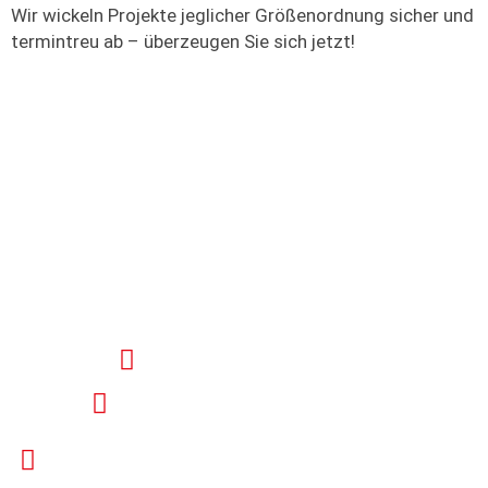
Wir wickeln Projekte jeglicher Größenordnung sicher und
termintreu ab – überzeugen Sie sich jetzt!
Unsere Services bei
Schubbodenfahrzeugen:
Abtransport großer Mengen
Schnelle Reaktion auf Ihre Anfrage
Großes Einzugsgebiet in Süddeutschland,
Österreich und Tschechien