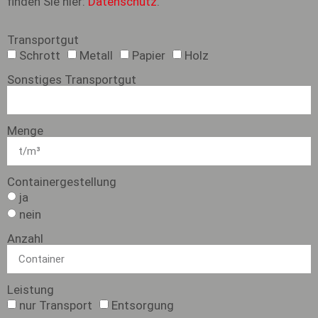
finden Sie hier:
Datenschutz
.
Transportgut
Schrott
Metall
Papier
Holz
Sonstiges Transportgut
Menge
Containergestellung
ja
nein
Anzahl
Leistung
nur Transport
Entsorgung