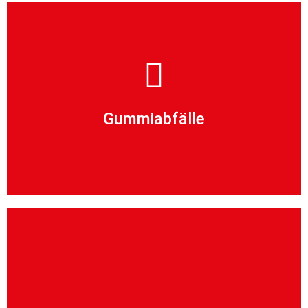
Problem für die Danninger OHG!
Produktionsabfälle aus der Industrie – kein
Gummiabfälle
haben wir Transportlösungen!