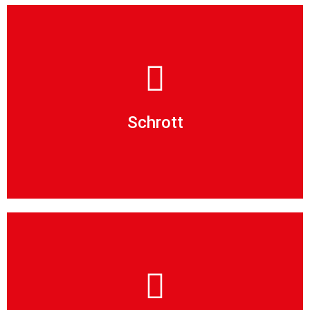
in die Verwertung.
Alu- und Elektronikschrott bringen wir zuverlässig
Schrott
Aufgaben.
Sortieranlage, auch das gehört zu unseren